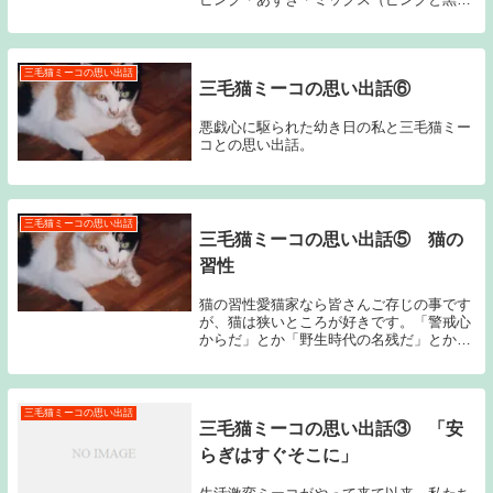
ブチ）だそうです。ミーコはピンク色でし
た。猫好きの皆さんはそれぞれお好きな色
があることと思います。と言うか、ご自分
の猫の色が一...
三毛猫ミーコの思い出話
三毛猫ミーコの思い出話⑥
悪戯心に駆られた幼き日の私と三毛猫ミー
コとの思い出話。
三毛猫ミーコの思い出話
三毛猫ミーコの思い出話⑤ 猫の
習性
猫の習性愛猫家なら皆さんご存じの事です
が、猫は狭いところが好きです。「警戒心
からだ」とか「野生時代の名残だ」とか言
われていますが、そこは猫自身か神様に問
い合わせないと分かりません。が、とにか
く猫が「狭いところLove」であるという事
実は変わ...
三毛猫ミーコの思い出話
三毛猫ミーコの思い出話③ 「安
らぎはすぐそこに」