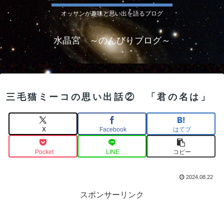
オッサンが趣味と思い出を語るブログ
水晶宮 ～のんびりブログ～
三毛猫ミーコの思い出話② 「君の名は」
X
Facebook
はてブ
Pocket
LINE
コピー
2024.08.22
スポンサーリンク