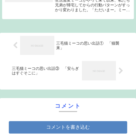
生活激変ミーコがやって来て以来、私たち
兄弟が帰宅してからの行動パターンがすっ
かり変わりました。「ただいまー。ミーコ
は？」こうなったのです。分かりやすいで
すね。当のミーコはといえば当然ながら自
由気まま。猫とはそういう生き物ですし、
型にはめられ...
三毛猫ミーコの思い出話① 「猫襲
来」
三毛猫ミーコの思い出話③ 「安らぎ
はすぐそこに」
コメント
コメントを書き込む