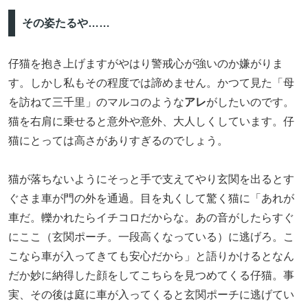
その姿たるや……
仔猫を抱き上げますがやはり警戒心が強いのか嫌がりま
す。しかし私もその程度では諦めません。かつて見た「母
を訪ねて三千里」のマルコのような
アレ
がしたいのです。
猫を右肩に乗せると意外や意外、大人しくしています。仔
猫にとっては高さがありすぎるのでしょう。
猫が落ちないようにそっと手で支えてやり玄関を出るとす
ぐさま車が門の外を通過。目を丸くして驚く猫に「あれが
車だ。轢かれたらイチコロだからな。あの音がしたらすぐ
にここ（玄関ポーチ。一段高くなっている）に逃げろ。こ
こなら車が入ってきても安心だから」と語りかけるとなん
だか妙に納得した顔をしてこちらを見つめてくる仔猫。事
実、その後は庭に車が入ってくると玄関ポーチに逃げてい