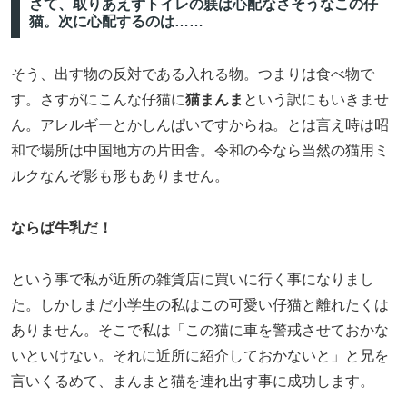
さて、取りあえずトイレの躾は心配なさそうなこの仔
猫。次に心配するのは……
そう、出す物の反対である入れる物。つまりは食べ物で
す。さすがにこんな仔猫に
猫まんま
という訳にもいきませ
ん。アレルギーとかしんぱいですからね。とは言え時は昭
和で場所は中国地方の片田舎。令和の今なら当然の猫用ミ
ルクなんぞ影も形もありません。
ならば牛乳だ！
という事で私が近所の雑貨店に買いに行く事になりまし
た。しかしまだ小学生の私はこの可愛い仔猫と離れたくは
ありません。そこで私は「この猫に車を警戒させておかな
いといけない。それに近所に紹介しておかないと」と兄を
言いくるめて、まんまと猫を連れ出す事に成功します。