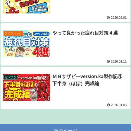
2026.02.01
やって良かった疲れ目対策４選
ライフハック
2026.01.11
ＭＧサザビーversion.ka製作記④
ガンプラ
下半身（ほぼ）完成編
2026.01.03
次のページ