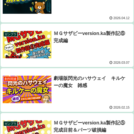
2026.04.12
ＭＧサザビーversion.ka製作記⑥
ガンプラ
完成編
2026.03.07
劇場版閃光のハサウェイ キルケ
創作関連
ーの魔女 雑感
2026.02.15
ＭＧサザビーversion.ka製作記⑤
ガンプラ
完成目前＆パーツ破損編