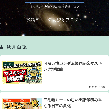
オッサンが趣味と思い出を語るブログ
水晶宮 ～のんびりブログ～
秋月白兎
ＨＧ万博ガンダム製作記②マスキ
ガンプラ
ング地獄編
2026.07.04
三毛猫ミーコの思い出話⑯積み重
三毛猫ミーコの思い出話
なる日常の変化