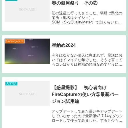
春の銀河祭り その②
初の遠征に行ってきました。場所は県北の
某所（地名はナイショ）。
SQM（SkyQualityMeter）で21くらいとい
う抜群の暗さを誇る場所です。私は初参加
だったんで正直「どのくらいのモンなんだ
よサッパリ分かんねーよ」と思っていたん
ですが、...
Uncategorized
星納め2024
今年はなかなか晴天に恵まれず、星活にお
いてはイマイチな年でした。そうは言って
もコレばかりは神様の領域なのでどうにも
なりません。恐らく苦情の受付窓口は空の
上なのでしょう。窓口に行く事も連絡する
事も出来ないのではお手上げです。星仲間
のお誘いでぼ...
天体写真
【惑星撮影】 初心者向け
FireCaptureの使い方③最新バー
ジョン試用編
アップデートしてみた長い事アップデート
していなかったので最新版v2.7.14をダウン
ロードして使ってみました。すると少々変
わっている事が判明しましたのでご報告し