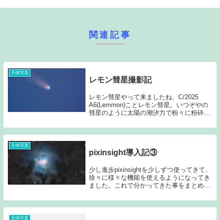
関連記事
天体写真
レモン彗星撮影記
レモン彗星やって来ましたね、C/2025
A6(Lemmon)ことレモン彗星。いつぞやの
彗星のように太陽の潮汐力で粉々に粉砕さ
れてしまうかとヒヤヒヤしていたんです
が、無事に切り抜けてくれました。図鑑な
どでハレー彗星のドタバタを知って以来、
「...
天体写真
pixinsight導入記③
少し進歩pixinsightを少しずつ使ってきて、
徐々に様々な機能を使えるようになってき
ました。これで分かってきた事をまとめて
アップしようと思います。今回はノンリニ
アフェーズと呼ばれる段階になります。前
回の内容はリニアフェーズと呼ばれる内
容...
天体写真