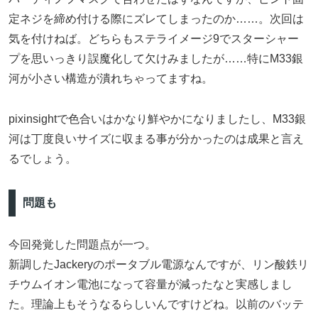
定ネジを締め付ける際にズレてしまったのか……。次回は
気を付けねば。どちらもステライメージ9でスターシャー
プを思いっきり誤魔化して欠けみましたが……特にM33銀
河が小さい構造が潰れちゃってますね。
pixinsightで色合いはかなり鮮やかになりましたし、M33銀
河は丁度良いサイズに収まる事が分かったのは成果と言え
るでしょう。
問題も
今回発覚した問題点が一つ。
新調したJackeryのポータブル電源なんですが、リン酸鉄リ
チウムイオン電池になって容量が減ったなと実感しまし
た。理論上もそうなるらしいんですけどね。以前のバッテ