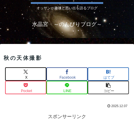
オッサンが趣味と思い出を語るブログ
水晶宮 ～のんびりブログ～
秋の天体撮影
X
Facebook
はてブ
Pocket
LINE
コピー
2025.12.07
スポンサーリンク