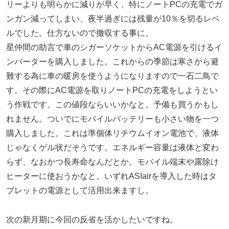
リーよりも明らかに減りが早く、特にノートPCの充電でガ
ンガン減ってしまい、夜半過ぎには残量が10％を切るレベ
ルでした。仕方ないので撤収する事に。
星仲間の助言で車のシガーソケットからAC電源を引けるイ
ンバーターを購入しました。これからの季節は寒さから避
難する為に車の暖房を使うようになりますので一石二鳥で
す。その際にAC電源を取りノートPCの充電をしようとい
う作戦です。この値段ならいいかなと。予備も買うかもし
れません。ついでにモバイルバッテリーも小さい物を一つ
購入しました。これは準個体リチウムイオン電池で、液体
じゃなくゲル状だそうです。エネルギー容量は液体と変わ
らず、なおかつ長寿命なんだとか。モバイル端末や露除け
ヒーターに使おうかなと。いずれASIairを導入した時はタ
ブレットの電源として活用出来ますし。
次の新月期に今回の反省を活かしたいですね。