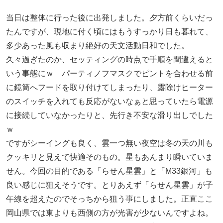
当日は整体に行った後に出発しました。夕方前くらいだっ
たんですが、現地に付く頃にはもうすっかり日も暮れて、
多少あった風も収まり絶好の天文活動日和でした。
久々過ぎたのか、セッティングの時点で手順を間違えると
いう事態にｗ パーティノフマスクでピントを合わせる前
に鏡筒へフードを取り付けてしまったり、露除けヒーター
のスイッチを入れても反応がないなぁと思っていたら電源
に接続していなかったりと、先行き不安な滑り出しでした
ｗ
ですがシーイングも良く、雲一つ無い夜空は冬の天の川も
クッキリと見えて快適そのもの。星もあんまり瞬いていま
せん。今回の目的である「らせん星雲」と「M33銀河」も
良い感じに狙えそうです。とりあえず「らせん星雲」が子
午線を超えたのでそっちから狙う事にしました。正直ここ
岡山県では東よりも西側の方が光害が少ないんですよね。