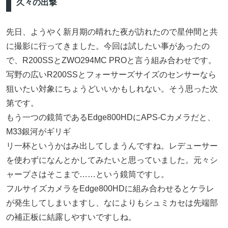
久々の出撃
先日、ようやく新月期の晴れた夜が訪れたので星仲間と共
に撮影に行ってきました。今回は試したい事があったの
で、R200SSとZWO294MC PROと言う組み合わせです。
写野の広いR200SSとフォーサーズサイズのセンサーなら
狙いたい対象にちょうどいいかもしれない。そう思った次
第です。
もう一つの鏡筒であるEdge800HDにAPS-Cカメラだと、
M33銀河がギリギ
リ一杯というかはみ出してしまうんですね。レデューサー
を使わずになんとかしてみたいと思っていました。元々シ
ャープさはそこまで……という鏡筒ですし。
フルサイズカメラをEdge800HDに組み合わせるとケラレ
が発生してしまいますし、なによりもシュミカセは先端部
の補正板に結露しやすいですしね。