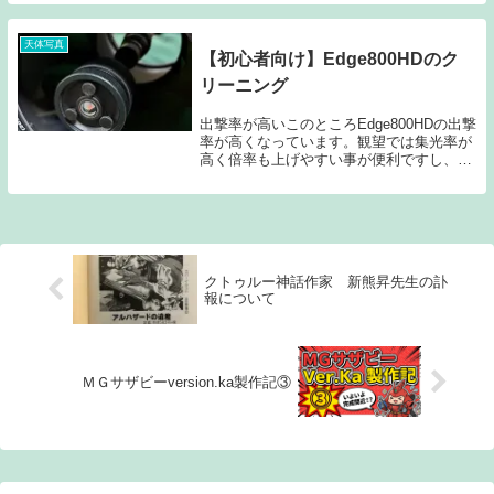
たいと思います。過去記事も訂正しないと
いけませんね。近日中にやろうと考えてい
ます...
天体写真
【初心者向け】Edge800HDのク
リーニング
出撃率が高いこのところEdge800HDの出撃
率が高くなっています。観望では集光率が
高く倍率も上げやすい事が便利ですし、
R200SSのように向きを変えたら接眼部の
高さが変わるという不便もありません。そ
れにTOA130のように上に向けた時に接...
クトゥルー神話作家 新熊昇先生の訃
報について
ＭＧサザビーversion.ka製作記③