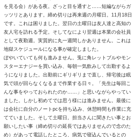
を見る会）がある夜。ざっと目を通すと……短編ながらガ
ッツリとあります。締め切りは再来週の月曜日。11月18日
です。これは困りました。翌日の土曜日は友人達と高知の
友人宅を訪れる予定。そしてなにより翌週は本業の会社員
として夜勤週。実質的に丸一週間しかありません。これは
地獄スケジュールになる事が確定しました。
ぼやいていても何も進みません。兎に角レットブルやモン
スターエナジーを買い込み、毎朝一気飲みして出勤するよ
うになりました。出勤前にギリギリまで直し、帰宅後は眠
気で頭が回らなくなるまで作業する日々。「先生は毎回こ
んな事をやっておられたのか……」と思いながらやってい
ました。しかし初めてでは思う様には進みません。最後に
は会社に自分のノートpcを持ち込み、休憩時間も作業に充
てていました。そして土曜日。担当さんに聞きたい事とお
願いしたい事（締め切りの延長ではありませんので念のた
め）があって電話したところ、病気で寝込んでいるとの