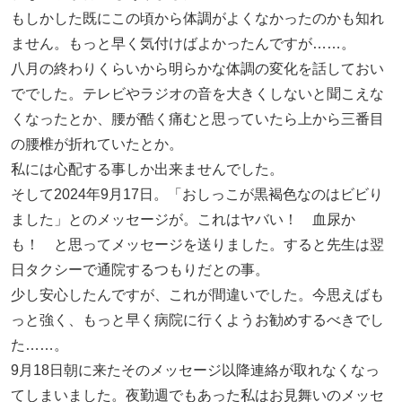
もしかした既にこの頃から体調がよくなかったのかも知れ
ません。もっと早く気付けばよかったんですが……。
八月の終わりくらいから明らかな体調の変化を話しておい
ででした。テレビやラジオの音を大きくしないと聞こえな
くなったとか、腰が酷く痛むと思っていたら上から三番目
の腰椎が折れていたとか。
私には心配する事しか出来ませんでした。
そして2024年9月17日。「おしっこが黒褐色なのはビビり
ました」とのメッセージが。これはヤバい！ 血尿か
も！ と思ってメッセージを送りました。すると先生は翌
日タクシーで通院するつもりだとの事。
少し安心したんですが、これが間違いでした。今思えばも
っと強く、もっと早く病院に行くようお勧めするべきでし
た……。
9月18日朝に来たそのメッセージ以降連絡が取れなくなっ
てしまいました。夜勤週でもあった私はお見舞いのメッセ