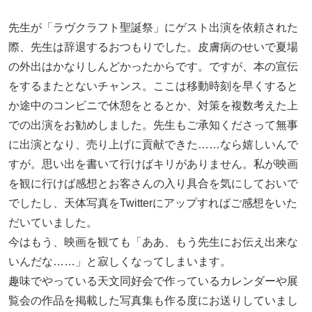
先生が「ラヴクラフト聖誕祭」にゲスト出演を依頼された
際、先生は辞退するおつもりでした。皮膚病のせいで夏場
の外出はかなりしんどかったからです。ですが、本の宣伝
をするまたとないチャンス。ここは移動時刻を早くすると
か途中のコンビニで休憩をとるとか、対策を複数考えた上
での出演をお勧めしました。先生もご承知くださって無事
に出演となり、売り上げに貢献できた……なら嬉しいんで
すが。思い出を書いて行けばキリがありません。私が映画
を観に行けば感想とお客さんの入り具合を気にしておいで
でしたし、天体写真をTwitterにアップすればご感想をいた
だいていました。
今はもう、映画を観ても「ああ、もう先生にお伝え出来な
いんだな……」と寂しくなってしまいます。
趣味でやっている天文同好会で作っているカレンダーや展
覧会の作品を掲載した写真集も作る度にお送りしていまし