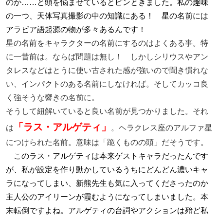
のか……と頭を悩ませているとピンときました。私の趣味
の一つ、天体写真撮影の中の知識にある！ 星の名前には
アラビア語起源の物が多々あるんです！
星の名前をキャラクターの名前にするのはよくある事。特
に一昔前は。ならば問題は無し！ しかしシリウスやアン
タレスなどはとうに使い古された感が強いので聞き慣れな
い、インパクトのある名前にしなければ。そしてカッコ良
く強そうな響きの名前に。
そうして紐解いていると良い名前が見つかりました。それ
「ラス・アルゲティ」
は
。ヘラクレス座のアルファ星
につけられた名前。意味は「跪くものの頭」だそうです。
このラス・アルゲティは本来ゲストキャラだったんです
が、私が設定を作り動かしているうちにどんどん濃いキャ
ラになってしまい、新熊先生も気に入ってくださったのか
主人公のアイリーンが霞むようになってしまいました。本
末転倒ですよね。アルゲティの台詞やアクションは殆ど私