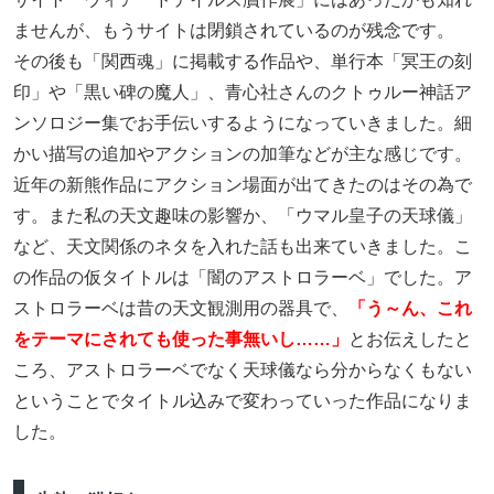
ませんが、もうサイトは閉鎖されているのが残念です。
その後も「関西魂」に掲載する作品や、単行本「冥王の刻
印」や「黒い碑の魔人」、青心社さんのクトゥルー神話ア
ンソロジー集でお手伝いするようになっていきました。細
かい描写の追加やアクションの加筆などが主な感じです。
近年の新熊作品にアクション場面が出てきたのはその為で
す。また私の天文趣味の影響か、「ウマル皇子の天球儀」
など、天文関係のネタを入れた話も出来ていきました。こ
の作品の仮タイトルは「闇のアストロラーベ」でした。ア
ストロラーベは昔の天文観測用の器具で、
「う～ん、これ
をテーマにされても使った事無いし……」
とお伝えしたと
ころ、アストロラーベでなく天球儀なら分からなくもない
ということでタイトル込みで変わっていった作品になりま
した。