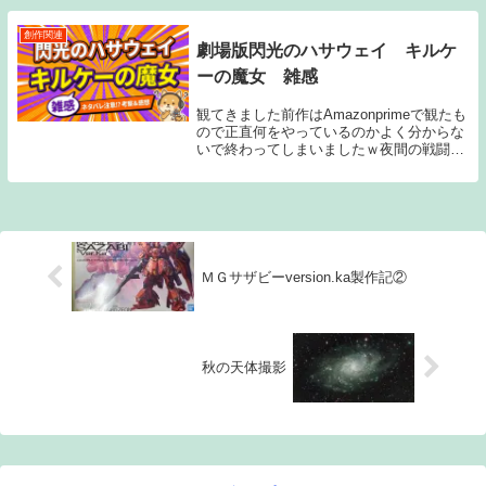
創作関連
劇場版閃光のハサウェイ キルケ
ーの魔女 雑感
観てきました前作はAmazonprimeで観たも
ので正直何をやっているのかよく分からな
いで終わってしまいましたｗ夜間の戦闘シ
ーンが続いていて、戦っているモビルスー
ツも暗い色合いで描かれていたんですね。
普通なら登場する機体は分かりやすいよう
に...
ＭＧサザビーversion.ka製作記②
秋の天体撮影