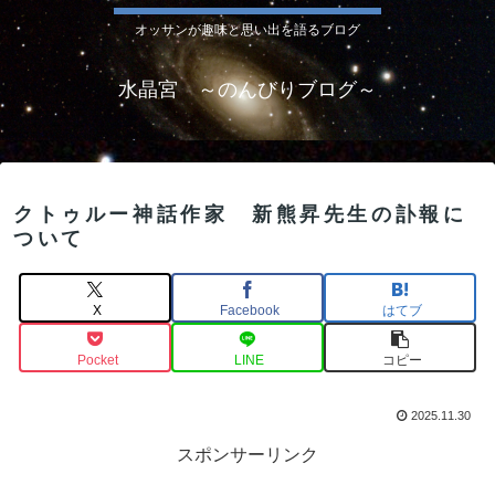
オッサンが趣味と思い出を語るブログ
水晶宮 ～のんびりブログ～
クトゥルー神話作家 新熊昇先生の訃報に
ついて
X
Facebook
はてブ
Pocket
LINE
コピー
2025.11.30
スポンサーリンク