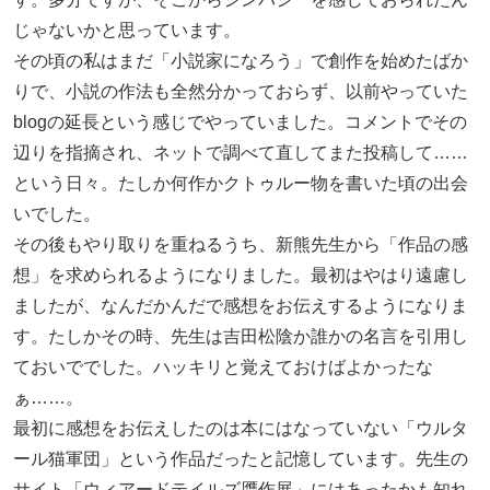
じゃないかと思っています。
その頃の私はまだ「小説家になろう」で創作を始めたばか
りで、小説の作法も全然分かっておらず、以前やっていた
blogの延長という感じでやっていました。コメントでその
辺りを指摘され、ネットで調べて直してまた投稿して……
という日々。たしか何作かクトゥルー物を書いた頃の出会
いでした。
その後もやり取りを重ねるうち、新熊先生から「作品の感
想」を求められるようになりました。最初はやはり遠慮し
ましたが、なんだかんだで感想をお伝えするようになりま
す。たしかその時、先生は吉田松陰か誰かの名言を引用し
ておいででした。ハッキリと覚えておけばよかったな
ぁ……。
最初に感想をお伝えしたのは本にはなっていない「ウルタ
ール猫軍団」という作品だったと記憶しています。先生の
サイト「ウィアードテイルズ贋作展」にはあったかも知れ