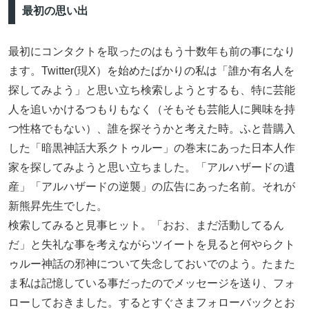
最初の思い出
最初にコンタクトを取ったのはもう十数年も前の事になり
ます。Twitter(現X）を始めたばかりの私は「誰か有名人を
探してみよう」と思い立ち検索しようとするも、特に芸能
人を追いかけるつもりもなく（そもそも芸能人に興味を持
つ性格でもない）、誰を探そうかと考えた時。ふと昔購入
した「暗黒神話大系クトゥルー」の巻末にあった日本人作
家を探してみようと思い立ちました。「アルハザードの遺
産」「アルハザードの逆襲」の広告にあった名前。それが
新熊昇先生でした。
検索してみると見事ヒット。「おお、まだ活動してるん
だ」と失礼な事を考えながらツイートを見ると何やらクト
ゥルー神話の邪神について失念しておいでのよう。たまた
ま私は記憶している事だったのでメッセージを送り、フォ
ローしておきました。するとすぐさまフォローバックとお