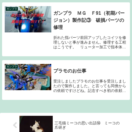
ションの一助になれたら嬉しいです。
ガンプラ
ガンプラ ＭＧ Ｆ91（初期バー
ジョン）製作記③ 破損パーツの
修理
折れた指パーツ前回アップしたコイツを修
理しないと事が進みません。修理する工程
はこうです。 リューター加工で指本体と
ボール関節部に穴を開ける→そこに真鍮線
を刺して瞬着を塗布→接着→塗装 という
流れです。こうして書けば簡単そうです
が、真っ直ぐに...
ガンプラ
プラモのお仕事
受注しましたプラモのお仕事を受注しまし
たので製作しました。と言っても同僚から
の依頼ですけどね。記念すべき初の依頼で
すのでしっかりと作っていきます。今回は
ガンプラではないのですが、これまた
BANDAIさんの製品で神龍王丸です。「魔
神英雄伝ワタ...
三毛猫ミーコの思い出話⑭ ミーコの
爪研ぎ