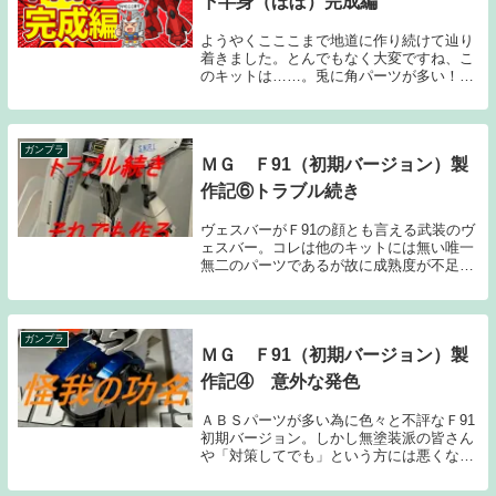
下半身（ほぼ）完成編
ようやくこここまで地道に作り続けて辿り
着きました。とんでもなく大変ですね、こ
のキットは……。兎に角パーツが多い！
一体どんな人が設計したんでしょうね、全
く……一人なワケはありませんが。デザイ
ンはカトキハジメさんですが、設計はさす
がにしてはい...
ガンプラ
ＭＧ Ｆ91（初期バージョン）製
作記⑥トラブル続き
ヴェスバーがＦ91の顔とも言える武装のヴ
ェスバー。コレは他のキットには無い唯一
無二のパーツであるが故に成熟度が不足し
ているのか、トラブルが発生してしまいま
した。まずはヴェスバーのスライドギミッ
ク。レールになる部品の先端にポリキャッ
プを嵌め、...
ガンプラ
ＭＧ Ｆ91（初期バージョン）製
作記④ 意外な発色
ＡＢＳパーツが多い為に色々と不評なＦ91
初期バージョン。しかし無塗装派の皆さん
や「対策してでも」という方には悪くない
キットかと思います。今もなお持っている
という方は少ないと思いますが、モチベー