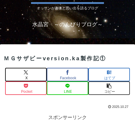
オッサンが趣味と思い出を語るブログ
水晶宮 ～のんびりブログ～
ＭＧサザビーversion.ka製作記①
X
Facebook
はてブ
Pocket
LINE
コピー
2025.10.27
スポンサーリンク