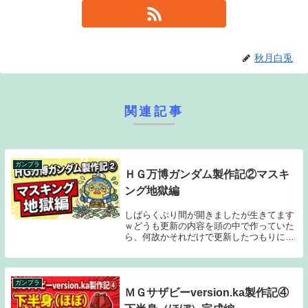
秋月白兎
関連記事
ガンプラ
ＨＧ万博ガンダム製作記②マスキ
ング地獄編
しばらくぶり間が開きましたが生きてます
ｗどうも更新の内容を頭の中で作っていた
ら、何故かそれだけで更新したつもりにな
っていましたｗ我ながら何やってるんでし
ょうね……。それはそれとして、キットの
製作自体は続いています。今回が最大の山
場と言えるで...
ガンプラ
ＭＧサザビーversion.ka製作記④