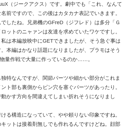
uuuuX（ジークアクス）です。劇中でも「これ、なんて
な名前ですので、この後はカタカナ表記でいきます。
でしたね。兄弟機のGFreD（ジフレド）は多分「Ｇ
イロットのニャァンは友達を求めていたワケですし。
私は本編放映中にGETできましたが、そう急ぐ事は
す。本編はかなり話題になりましたが、プラモはそう
が物量作戦で大量に作っているのか……。
も独特なんですが、関節パーツや細かい部分がこれま
イント部も裏側からピン穴を塞ぐパーツがあったり。
で動かす方向を間違えてしまい折れそうになりまし
付ける構造になっていて、やや頼りない印象ですね。
のキットは接着剤無しでも作れるんですけどね。顔部