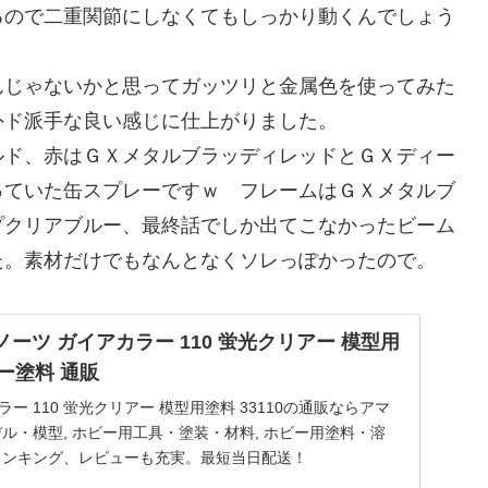
ので二重関節にしなくてもしっかり動くんでしょう
んじゃないかと思ってガッツリと金属色を使ってみた
外ド派手な良い感じに仕上がりました。
ルド、赤はＧＸメタルブラッディレッドとＧＸディー
っていた缶スプレーですｗ フレームはＧＸメタルブ
プクリアブルー、最終話でしか出てこなかったビーム
た。素材だけでもなんとなくソレっぽかったので。
イアノーツ ガイアカラー 110 蛍光クリアー 模型用
カラー塗料 通販
ー 110 蛍光クリアー 模型用塗料 33110の通販ならアマ
デル・模型, ホビー用工具・塗装・材料, ホビー用塗料・溶
気ランキング、レビューも充実。最短当日配送！