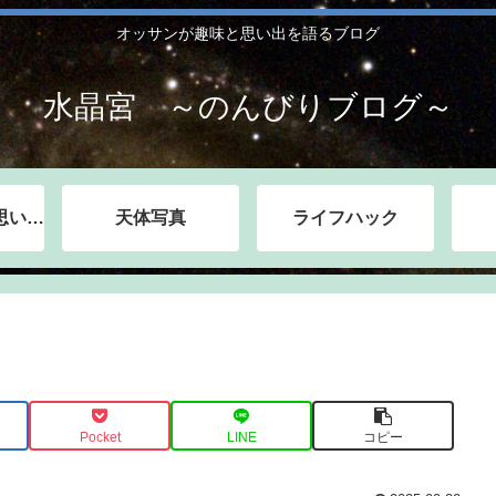
オッサンが趣味と思い出を語るブログ
水晶宮 ～のんびりブログ～
三毛猫ミーコの思い出話
天体写真
ライフハック
Pocket
LINE
コピー