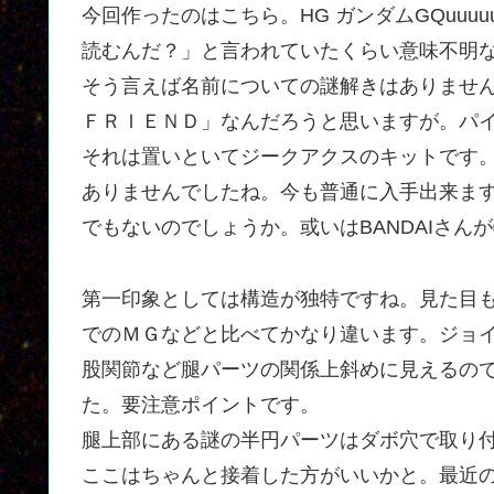
今回作ったのはこちら。HG ガンダムGQuu
読むんだ？」と言われていたくらい意味不明
そう言えば名前についての謎解きはありません
ＦＲＩＥＮＤ」なんだろうと思いますが。パ
それは置いといてジークアクスのキットです。
ありませんでしたね。今も普通に入手出来ま
でもないのでしょうか。或いはBANDAIさん
第一印象としては構造が独特ですね。見た目
でのＭＧなどと比べてかなり違います。ジョ
股関節など腿パーツの関係上斜めに見えるの
た。要注意ポイントです。
腿上部にある謎の半円パーツはダボ穴で取り
ここはちゃんと接着した方がいいかと。最近