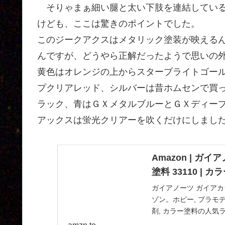
そりゃまぁ細い腿と太い下肢を連結している
けども、ここは驚きのポイントでした。
このジークアクスはメタリック塗装が映える
んですが、どうやら正解だったようで思いの
黄色はオレンジの上からスターブライトゴー
プクリアレッド、シルバーは昔ホムセンで買
ラック、青はＧＸメタルブルーとＧＸディー
アックスは蛍光クリアーを吹くだけにしまし
Amazon | ガ
塗料 33110 | 
ガイアノーツ ガイアカラ
ゾン。ホビー, プラモ
剤, カラー塗料の人