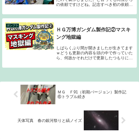
の依頼ですけどね。記念すべき初の依頼で
すのでしっかりと作っていきます。今回は
ガンプラではないのですが、これまた
BANDAIさんの製品で神龍王丸です。「魔
神英雄伝ワタ...
ガンプラ
ＨＧ万博ガンダム製作記②マスキ
ング地獄編
しばらくぶり間が開きましたが生きてます
ｗどうも更新の内容を頭の中で作っていた
ら、何故かそれだけで更新したつもりにな
っていましたｗ我ながら何やってるんでし
ょうね……。それはそれとして、キットの
製作自体は続いています。今回が最大の山
場と言えるで...
ＭＧ Ｆ91（初期バージョン）製作記
⑥トラブル続き
天体写真 春の銀河祭りと縞ノイズ