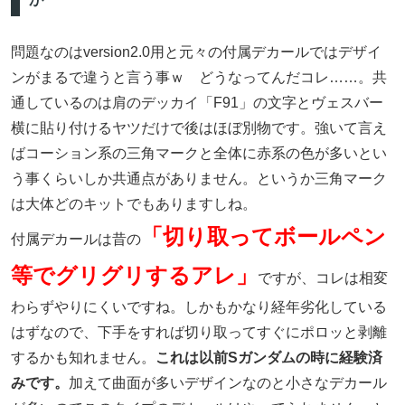
問題なのはversion2.0用と元々の付属デカールではデザイ
ンがまるで違うと言う事ｗ どうなってんだコレ……。共
通しているのは肩のデッカイ「F91」の文字とヴェスバー
横に貼り付けるヤツだけで後はほぼ別物です。強いて言え
ばコーション系の三角マークと全体に赤系の色が多いとい
う事くらいしか共通点がありません。というか三角マーク
は大体どのキットでもありますしね。
「切り取ってボールペン
付属デカールは昔の
等でグリグリするアレ」
ですが、コレは相変
わらずやりにくいですね。しかもかなり経年劣化している
はずなので、下手をすれば切り取ってすぐにポロッと剥離
するかも知れません。
これは以前Sガンダムの時に経験済
みです。
加えて曲面が多いデザインなのと小さなデカール