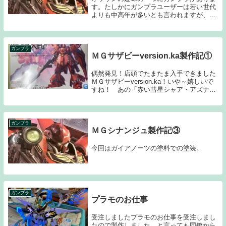
す。たしかにガンプラユーザーは若い世代
よりも中高年が多いとも言われますが、実
際のところガンダムを観ているのも中高年
が多いいんしょうではあります。いわゆる
先細りですね。まぁそれでもガンプラブー
ムの直撃を受...
ガンプラ
ＭＧサザビーversion.ka製作記①
偶然発見！店頭でたまたま入手できました
ＭＧサザビーversion.ka！いや～嬉しいで
すね！ あの「赤い彗星シャア・アズナブ
ル」が最後に乗ったと言う事で大人気の機
体です。なのでBANDAIさんも力が入ろう
ってもんですよね！ その所為か、どの...
ガンプラ
ＭＧシナンジュ製作記③
今回はガイアノーツの塗料での塗装。
ガンプラ
プラモのお仕事
受注しましたプラモのお仕事を受注しまし
たので製作しました。と言っても同僚から