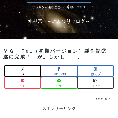
オッサンが趣味と思い出を語るブログ
水晶宮 ～のんびりブログ～
ＭＧ Ｆ91（初期バージョン）製作記⑦
遂に完成！ が。しかし……。
X
Facebook
はてブ
Pocket
LINE
コピー
2025.03.19
スポンサーリンク